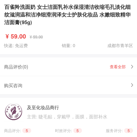
百雀羚洗面奶 女士洁面乳补水保湿清洁收缩毛孔淡化细
纹滋润温和洁净细滑润泽女士护肤化妆品 水嫩细致精华
洁面膏(95g)
¥
59.00
¥ 59.00
快递: 免运费
销量: 0
成都市青羊区
商品评价(
0
)
查看全部
购买咨询
及至化妆品商行
主营: 睫毛贴，穿戴甲，面膜，面部补水
商品评分:
5
|
时效评分:
5
|
服务评分:
5