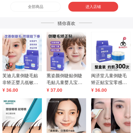
全部商品
进入店铺
猜你喜欢
芙迪儿童倒睫毛贴
熏姿颜倒睫贴倒睫
闽济堂儿童倒睫毛
非矫正婴儿低敏超
毛贴儿童婴儿宝宝
矫正贴宝宝零感觉
薄宝宝下眼睑提拉
下眼睑提拉眼皮倒
低敏薄上眼睑提拉
¥ 36.00
¥ 37.00
¥ 36.00
眼皮倒睫毛贴神器
睫毛贴神器透明
倒睫贴神器约300次
25mm宽3000mm
25mm宽*3m长【一
25mm宽3000mm
长1盒
盒】
长